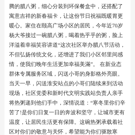
腾的腊八粥，细心分装到环保餐盒中，还搭配了
寓意吉祥的新春福卡，让这份节日祝福既暖胃更
暖心。家住在颐高广场小区的居民，今年近70岁
杨大爷接过一碗腊八粥，喝着热乎乎的粥，脸上
洋溢着幸福笑容讲道“这次社区举办腊八节活动，
不但弘扬传统文化，还增进了我们小区邻里间感
情，使我们晚年生活更加幸福美滿”。 在新业态
群体专属服务区域，闪送小哥的身影格外亮眼。
当天一早，闪送淮安站点的小哥们陆续来到活动
现场，社区党委和新时代文明实践站负责人亲手
将热粥递到他们手中，深情说道：“寒冬里你们辛
苦了!是你们日复一日的奔波和坚守，让城市更有
温度，让居民生活更有保障。这碗热粥承载着社
区对你们的敬意与关怀，希望能为你们驱散寒