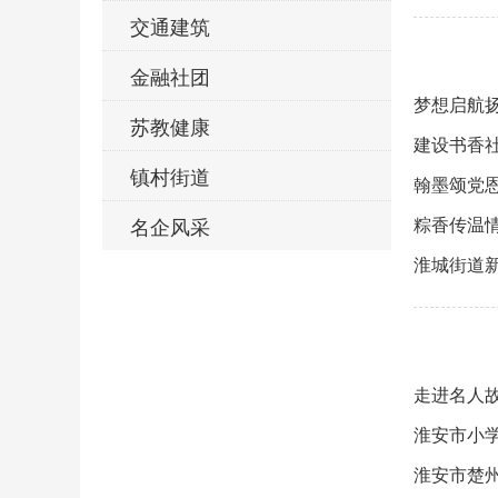
交通建筑
金融社团
梦想启航扬
苏教健康
建设书香
镇村街道
翰墨颂党恩
名企风采
粽香传温情
淮城街道新
走进名人
淮安市小
淮安市楚