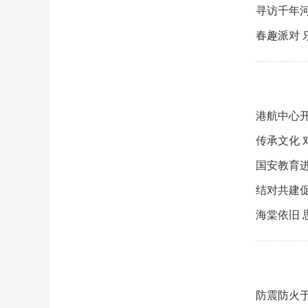
寻访千年
春趣派对 
港航中心
传承文化 
国安教育进
结对共建
海棠依旧 
防震防火于