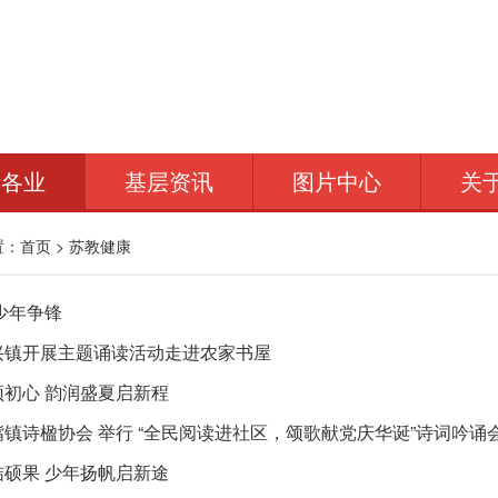
行各业
基层资讯
图片中心
关
置：
首页
>
苏教健康
少年争锋
兴镇开展主题诵读活动走进农家书屋
初心 韵润盛夏启新程
镇诗楹协会 举行 “全民阅读进社区，颂歌献党庆华诞”诗词吟诵
硕果 少年扬帆启新途