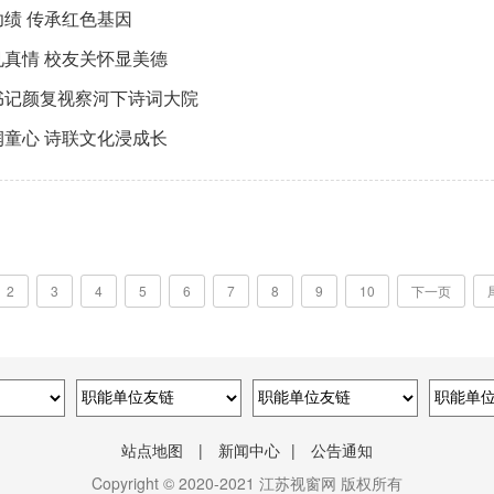
绩 传承红色基因
真情 校友关怀显美德
书记颜复视察河下诗词大院
童心 诗联文化浸成长
2
3
4
5
6
7
8
9
10
下一页
站点地图
|
新闻中心
|
公告通知
Copyright © 2020-2021 江苏视窗网 版权所有