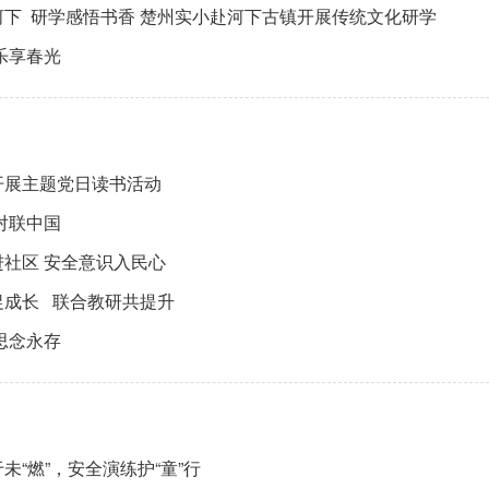
河下 研学感悟书香 楚州实小赴河下古镇开展传统文化研学
乐享春光
开展主题党日读书活动
对联中国
社区 安全意识入民心
促成长 联合教研共提升
思念永存
未“燃”，安全演练护“童”行