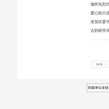
缅怀先烈功
爱心助力见
淮安区委
古韵研学润
1416